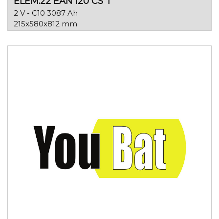
ELEM.22 EAN 120 CS T
2 V - C10 3087 Ah
215x580x812 mm