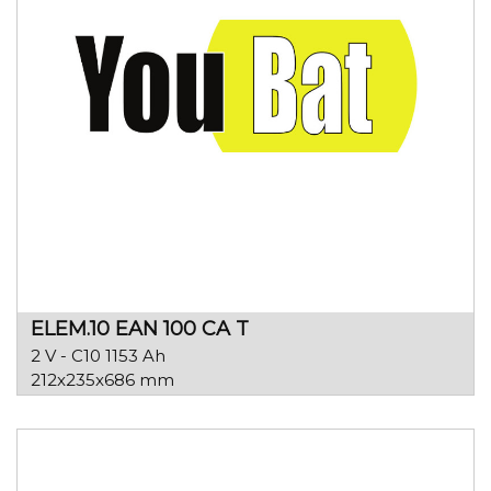
ELEM.10 EAN 100 CA T
2 V - C10 1153 Ah
212x235x686 mm