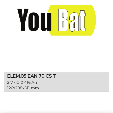
ELEM.05 EAN 70 CS T
2 V - C10 416 Ah
126x208x511 mm