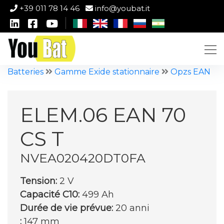
+39 011 78 14 46
info@youbat.it
Batteries
Gamme Exide stationnaire
Opzs EAN
ELEM.06 EAN 70
CS T
NVEA020420DT0FA
Tension:
2 V
Capacité C10:
499 Ah
Durée de vie prévue:
20 anni
:
147 mm